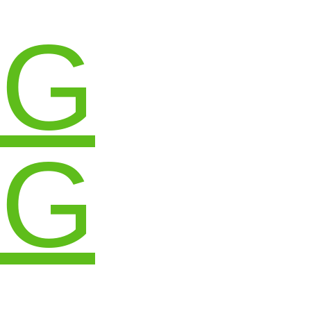
OG
OG