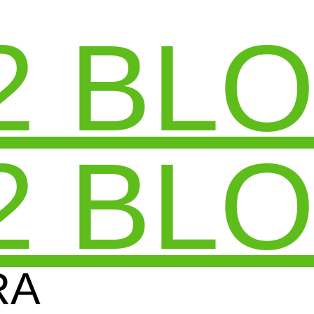
2 BL
2 BL
RA