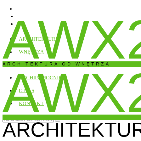
AWX
ARCHITEKTURA
WNĘTRZA
ARCHITEKTURA OD WNĘTRZA
AWX
DOMY
ARCHIPOMOCNIK
O NAS
KONTAKT
ARCHITEKTU