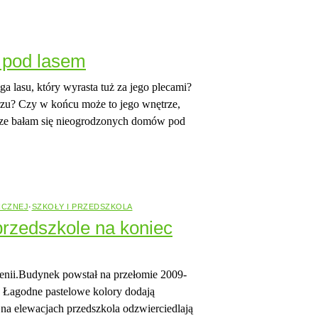
m pod lasem
a lasu, który wyrasta tuż za jego plecami?
rzu? Czy w końcu może to jego wnętrze,
wsze bałam się nieogrodzonych domów pod
ICZNEJ
·
SZKOŁY I PRZEDSZKOLA
rzedszkole na koniec
enii.Budynek powstał na przełomie 2009-
. Łagodne pastelowe kolory dodają
na elewacjach przedszkola odzwierciedlają