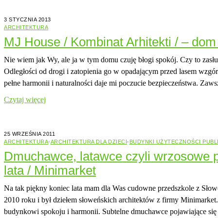
3 STYCZNIA 2013
ARCHITEKTURA
MJ House / Kombinat Arhitekti / – do
Nie wiem jak Wy, ale ja w tym domu czuję błogi spokój. Czy to zasług
Odległości od drogi i zatopienia go w opadającym przed lasem wzgó
pełne harmonii i naturalności daje mi poczucie bezpieczeństwa. Za
Czytaj więcej
25 WRZEŚNIA 2011
ARCHITEKTURA
·
ARCHITEKTURA DLA DZIECI
·
BUDYNKI UŻYTECZNOŚCI PUBL
Dmuchawce, latawce czyli wrzosowe p
lata / Minimarket
Na tak piękny koniec lata mam dla Was cudowne przedszkole z Słow
2010 roku i był dziełem słoweńskich architektów z firmy Minimarket
budynkowi spokoju i harmonii. Subtelne dmuchawce pojawiające się 