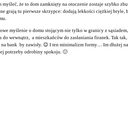
 myśleć, że to dom zamknięty na otoczenie zostaje szybko zb
e grają tu pierwsze skrzypce: dodają lekkości ciężkiej bryle, 
omu.
towe myślenie o domu stojącym nie tylko w granicy z sąsiadem, 
 do wewnątrz, a mieszkańców do zasłaniania firanek. Tak tak,
i na bank by zawisły. 😉 I ten minimalizm formy… Im dłużej na
iej potrzeby odrobiny spokoju. 🙂