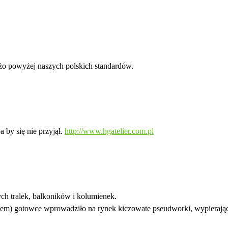
żo powyżej naszych polskich standardów.
 by się nie przyjął.
http://www.hgatelier.com.pl
ch tralek, balkoników i kolumienek.
iem) gotowce wprowadziło na rynek kiczowate pseudworki, wypierając 