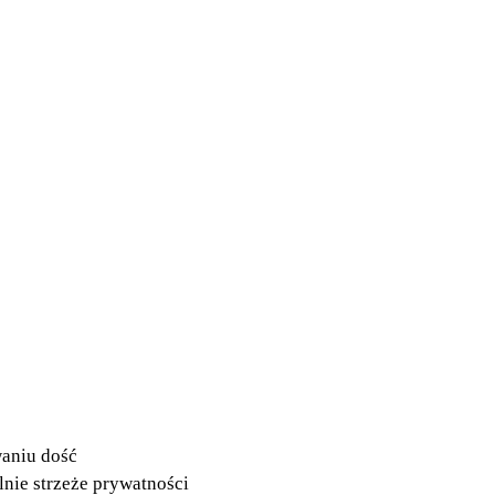
waniu dość
lnie strzeże prywatności