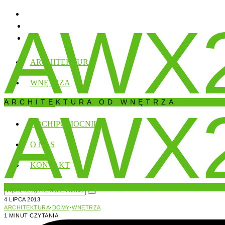
AWX
ARCHITEKTURA
WNĘTRZA
ARCHITEKTURA OD WNĘTRZA
AWX
DOMY
ARCHIPOMOCNIK
O NAS
KONTAKT
4 LIPCA 2013
ARCHITEKTURA
·
DOMY
·
WNĘTRZA
1 MINUT CZYTANIA