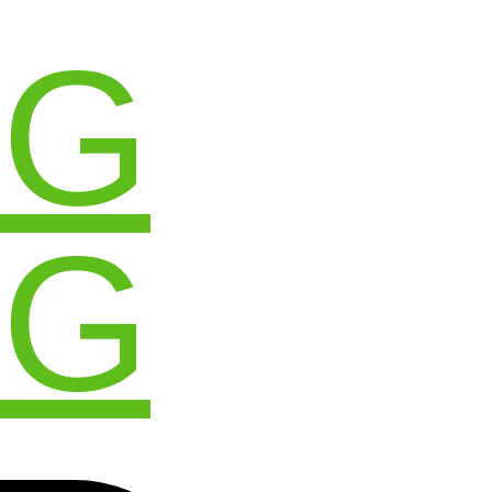
OG
OG