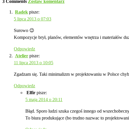
3 Comments
Zostaw komentarz
Radek
pisze:
5 lipca 2013 o 07:03
Surowo 😉
Kompozycje brył, planów, elementów wnętrza i materiałów du
Odpowiedz
Atelier
pisze:
11 lipca 2013 o 10:05
Zgadzam się. Taki minimalizm w projektowaniu w Polsce chyba
Odpowiedz
Elfir
pisze:
5 maja 2014 o 20:11
Błąd. Sporo ludzi szuka czegoś innego od wszechobecny
To biura produkujące (bo trudno nazwac to projektowan