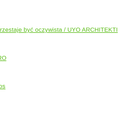
przestaje być oczywista / UYO ARCHITEKTI
URO
os