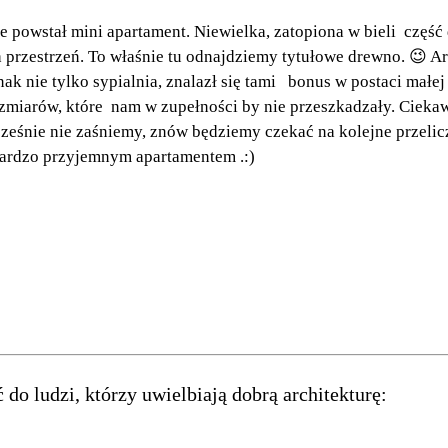
ie powstał mini apartament. Niewielka, zatopiona w bieli częś
rzestrzeń. To właśnie tu odnajdziemy tytułowe drewno. 😉 Arc
nak nie tylko sypialnia, znalazł się tami bonus w postaci małej 
miarów, które nam w zupełności by nie przeszkadzały. Ciekawe 
 wcześnie nie zaśniemy, znów będziemy czekać na kolejne przel
bardzo przyjemnym apartamentem .:)
 do ludzi, którzy uwielbiają dobrą architekturę: