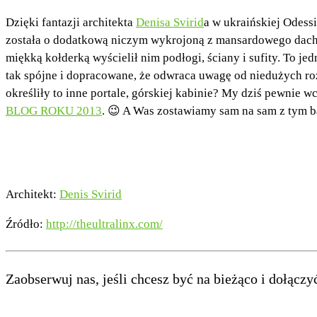
Dzięki fantazji architekta
Denisa Svirid
a w ukraińskiej Odess
została o dodatkową niczym wykrojoną z mansardowego dach p
miękką kołderką wyścielił nim podłogi, ściany i sufity. To jed
tak spójne i dopracowane, że odwraca uwagę od niedużych roz
określiły to inne portale, górskiej kabinie? My dziś pewnie
BLOG ROKU 2013
. 😉 A Was zostawiamy sam na sam z tym 
Architekt:
Denis Svirid
Źródło:
http://theultralinx.com/
Zaobserwuj nas, jeśli chcesz być na bieżąco i dołączyć