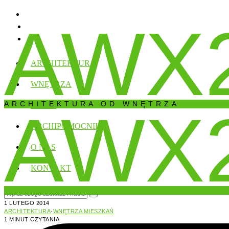
AWX
ARCHITEKTURA
WNĘTRZA
ARCHITEKTURA OD WNĘTRZA
AWX
DOMY
ARCHIPOMOCNIK
O NAS
KONTAKT
1 LUTEGO 2014
ARCHITEKTURA
·
WNĘTRZA MIESZKAŃ
1 MINUT CZYTANIA