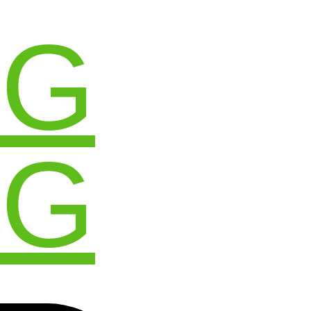
OG
OG